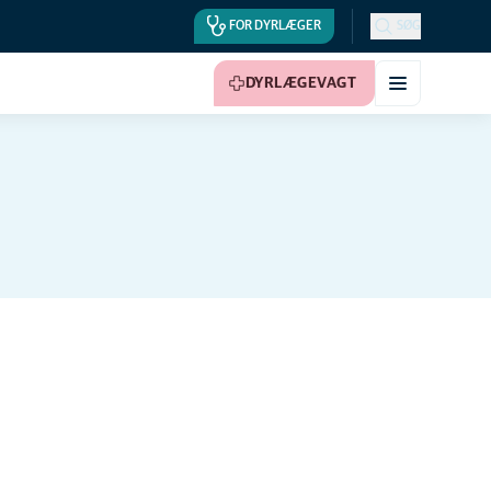
FOR DYRLÆGER
SØG
DYRLÆGEVAGT