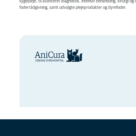
sygepleje, til avanceret diagnostik, intensiv behandling, kirurgi o
foderrådgivning, samt udvalgte plejeprodukter og dyrefoder.