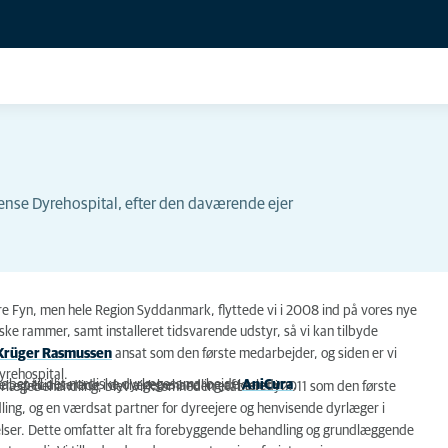
nse Dyrehospital, efter den daværende ejer
are Fyn, men hele Region Syddanmark, flyttede vi i 2008 ind på vores nye
ske rammer, samt installeret tidsvarende udstyr, så vi kan tilbyde
 Krüger Rasmussen
ansat som den første medarbejder, og siden er vi
yrehospital.
skabet til det nordiske dyrlægesamarbejde
AniCura
.
er, specialiserede i dyrlægebehandling af kæledyr.
dyrlægebehandling, blev virksomheden etableret i 2011 som den første
dling, og en værdsat partner for dyreejere og henvisende dyrlæger i
elser. Dette omfatter alt fra forebyggende behandling og grundlæggende