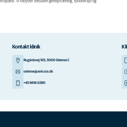
g ortopædi. Vi tilbyder desuden genoptræning, fysioterapi og
Kontakt klinik
Kl
Rugårdsvej 105, 5000 Odense C
odense@anicura.dk
+45 6616 0280