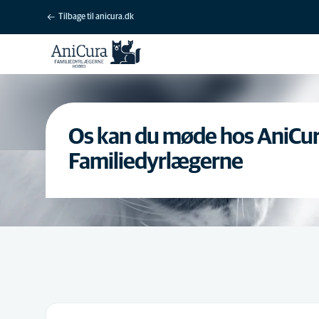
Tilbage til anicura.dk
Os kan du møde hos AniCu
Familiedyrlægerne