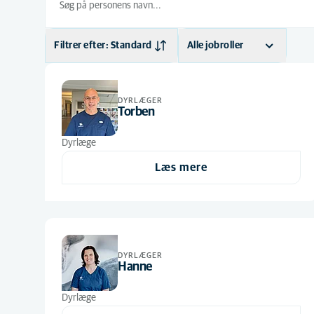
Filtrer efter: Standard
Alle jobroller
Standard
Administration
(2)
Alfabetisk
Dyrlæger
(5)
DYRLÆGER
Torben
Veterinærsygeplejersker
(8)
Dyrlæge
Læs mere
DYRLÆGER
Hanne
Dyrlæge