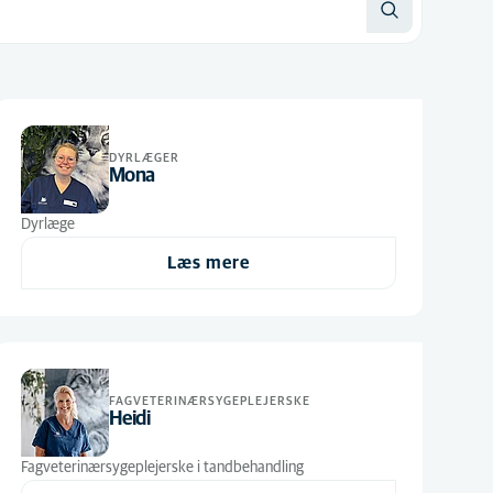
DYRLÆGER
Mona
Dyrlæge
Læs mere
FAGVETERINÆRSYGEPLEJERSKE
Heidi
Fagveterinærsygeplejerske i tandbehandling