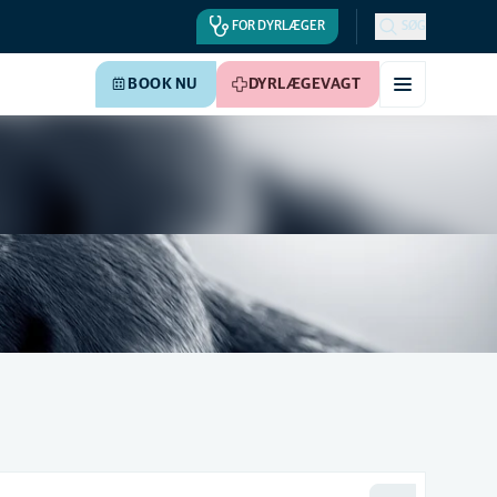
FOR DYRLÆGER
SØG
BOOK NU
DYRLÆGEVAGT