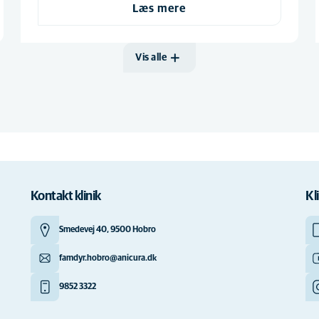
Læs mere
Vis alle
Kontakt klinik
Kl
Smedevej 40, 9500 Hobro
famdyr.hobro@anicura.dk
9852 3322