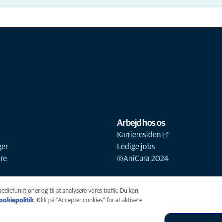
Arbejd hos os
Karrieresiden
ger
Ledige jobs
ere
©AniCura 2024
mediefunktioner og til at analysere vores trafik. Du kan
ookiepolitik
(opens in a new tab)
. Klik på "Accepter cookies" for at aktivere