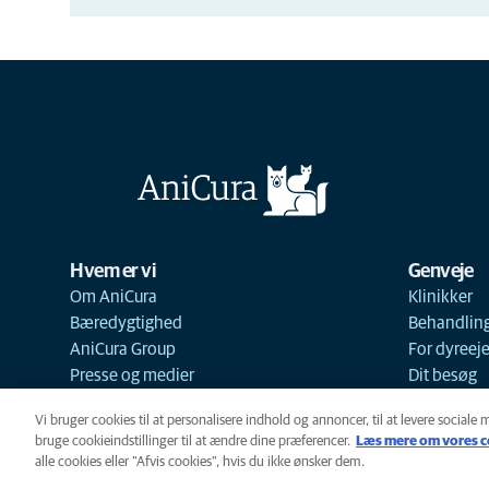
Hvem er vi
Genveje
Om AniCura
Klinikker
Bæredygtighed
Behandlin
AniCura Group
For dyreej
Presse og medier
Dit besøg
Vi bruger cookies til at personalisere indhold og annoncer, til at levere sociale 
bruge cookieindstillinger til at ændre dine præferencer.
Læs mere om vores c
alle cookies eller "Afvis cookies", hvis du ikke ønsker dem.