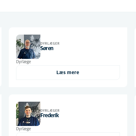
DYRLÆGER
Søren
Dyrlæge
Læs mere
DYRLÆGER
Frederik
Dyrlæge