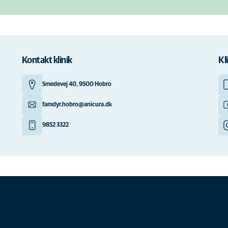
Kontakt klinik
Kl
Smedevej 40, 9500 Hobro
famdyr.hobro@anicura.dk
9852 3322