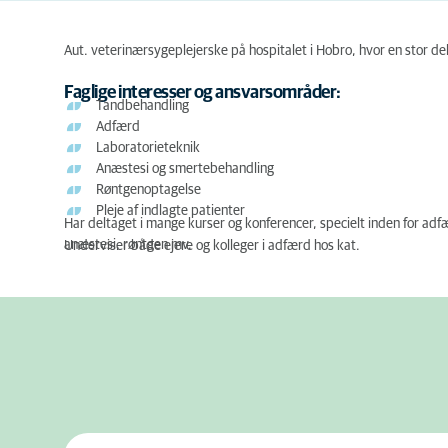
Aut. veterinærsygeplejerske på hospitalet i Hobro, hvor en stor de
Faglige interesser og ansvarsområder:
Tandbehandling
Adfærd
Laboratorieteknik
Anæstesi og smertebehandling
Røntgenoptagelse
Pleje af indlagte patienter
Har deltaget i mange kurser og konferencer, specielt inden for ad
anæstesi, røntgen mv.
Underviser både ejere og kolleger i adfærd hos kat.