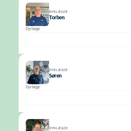
DYRLÆGER
Torben
Dyrlæge
DYRLÆGER
Søren
Dyrlæge
DYRLÆGER