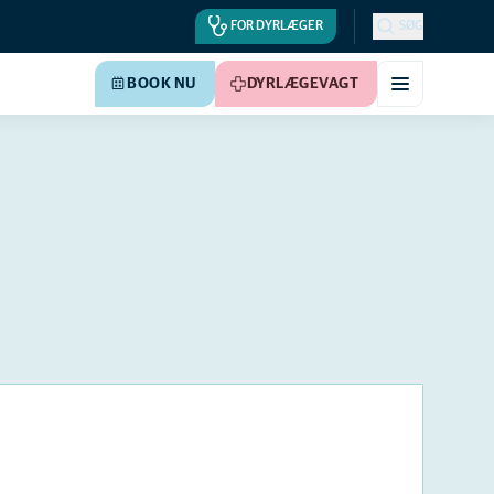
FOR DYRLÆGER
SØG
BOOK NU
DYRLÆGEVAGT