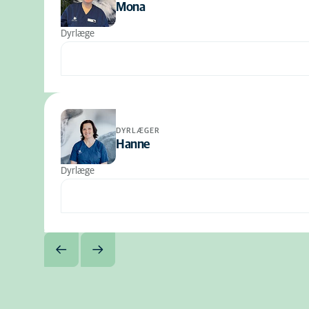
Mona
Dyrlæge
DYRLÆGER
Hanne
Dyrlæge