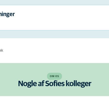
ninger
nik
OM OS
Nogle af Sofies kolleger