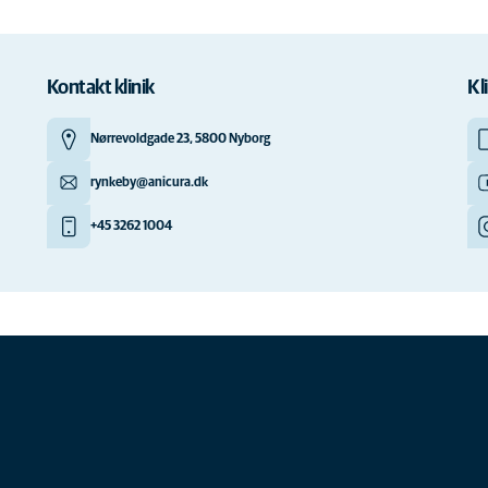
Kontakt klinik
Kl
Nørrevoldgade 23, 5800 Nyborg
rynkeby@anicura.dk
+45 3262 1004