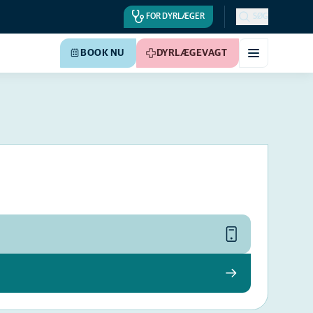
FOR DYRLÆGER
SØG
BOOK NU
DYRLÆGEVAGT