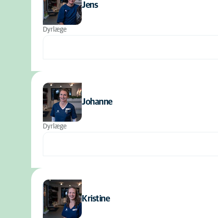
Jens
Dyrlæge
Johanne
Dyrlæge
Kristine