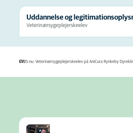
Uddannelse og legitimationsoplys
Veterinærsygeplejerskeelev
CV:
2025-nu: Veterinærsygeplejerskeelev på AniCura Rynkeby Dyrekli