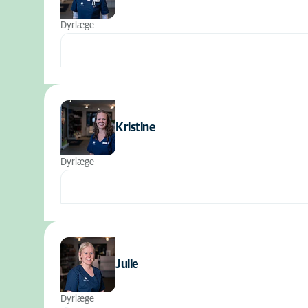
Dyrlæge
Kristine
Dyrlæge
Julie
Dyrlæge