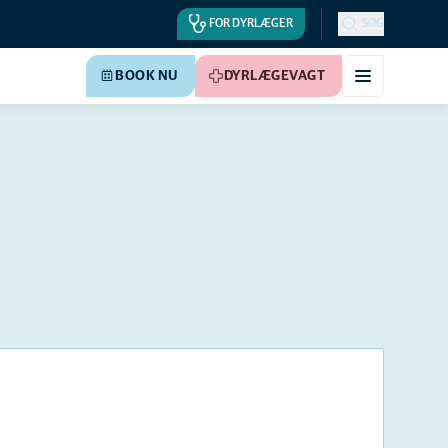
FOR DYRLÆGER
SØG
BOOK NU
DYRLÆGEVAGT