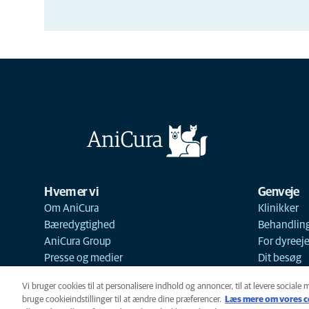
Hvem er vi
Genveje
Om AniCura
Klinikker
Bæredygtighed
Behandlin
AniCura Group
For dyreej
Presse og medier
Dit besøg
Vi bruger cookies til at personalisere indhold og annoncer, til at levere sociale 
bruge cookieindstillinger til at ændre dine præferencer.
Læs mere om vores c