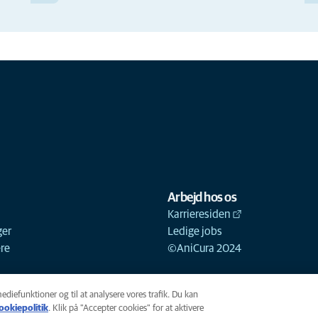
Arbejd hos os
Karrieresiden
ger
Ledige jobs
ere
©AniCura 2024
mediefunktioner og til at analysere vores trafik. Du kan
ookiepolitik
(opens in a new tab)
. Klik på "Accepter cookies" for at aktivere