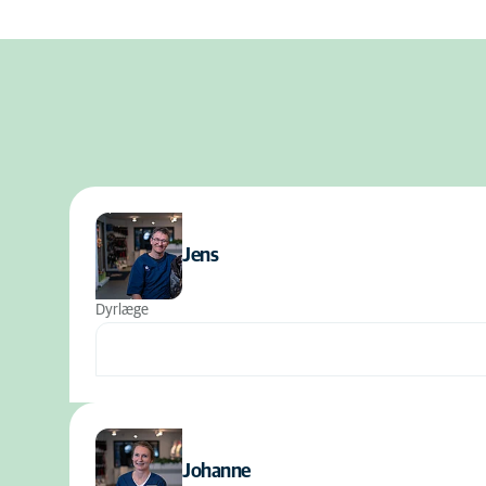
Jens
Dyrlæge
Johanne