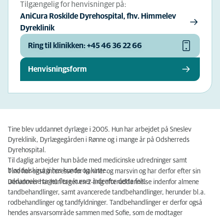
Tilgængelig for henvisninger på:
AniCura Roskilde Dyrehospital, fhv. Himmelev
Dyreklinik
Ring til klinikken: +45 46 36 22 66
Henvisningsform
Tine blev uddannet dyrlæge i 2005. Hun har arbejdet på Sneslev
Dyreklinik, Dyrlægegården i Rønne og i mange år på Odsherreds
Dyrehospital.
Til daglig arbejder hun både med medicinske udredninger samt
bløddelskirurgi hos hunde og katte.
Tine har også interesse for kaniner og marsvin og har derfor efter sin
uddannelse taget flere kurser indenfor dette felt.
Derudover har hun taget en 2-årig efteruddannelse indenfor almene
tandbehandlinger, samt avancerede tandbehandlinger, herunder bl.a.
rodbehandlinger og tandfyldninger. Tandbehandlinger er derfor også
hendes ansvarsområde sammen med Sofie, som de modtager