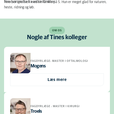
henvisninger for fra andre klinikker.
Tine bor i Holbæk med sin familie på 5. Hun er meget glad for naturen,
heste, ridning og løb.
OM OS
Nogle af Tines kolleger
FAGDYRLÆGE: MASTER I OFTALMOLOGI
Mogens
Læs mere
FAGDYRLÆGE : MASTER I KIRURGI
Troels