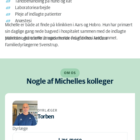
Tandbehandling på hund og kat
Laboratoriearbejde
Pleje af indlagte patienter
Anæstesi
Michelle er både at finde på klinikken i Aars og Hobro. Hun har primært
sin daglige gang nede bagved i hospitalet sammen med de indlagte
patienter, derudover bruges en stor del af tiden i tandrummet.
Man kan også træffe at møde hende i vagten hos AniCura
Familiedyrlægerne Svenstrup.
OM OS
Nogle af Michelles kolleger
DYRLÆGER
Torben
Dyrlæge
Læs mere