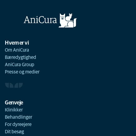
Hvem er vi
Om AniCura
Bæredygtighed
AniCura Group
Presse og medier
Genveje
Klinikker
Behandlinger
For dyreejere
Dit besøg