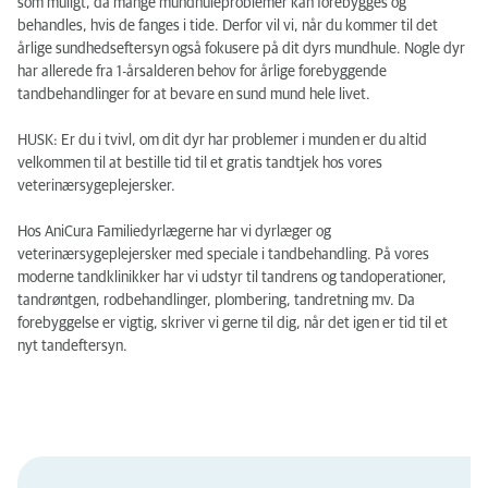
som muligt, da mange mundhuleproblemer kan forebygges og
behandles, hvis de fanges i tide. Derfor vil vi, når du kommer til det
årlige sundhedseftersyn også fokusere på dit dyrs mundhule. Nogle dyr
har allerede fra 1-årsalderen behov for årlige forebyggende
tandbehandlinger for at bevare en sund mund hele livet.
HUSK: Er du i tvivl, om dit dyr har problemer i munden er du altid
velkommen til at bestille tid til et gratis tandtjek hos vores
veterinærsygeplejersker.
Hos AniCura Familiedyrlægerne har vi dyrlæger og
veterinærsygeplejersker med speciale i tandbehandling. På vores
moderne tandklinikker har vi udstyr til tandrens og tandoperationer,
tandrøntgen, rodbehandlinger, plombering, tandretning mv. Da
forebyggelse er vigtig, skriver vi gerne til dig, når det igen er tid til et
nyt tandeftersyn.