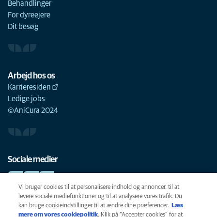
Behandlinger
For dyreejere
Dit besøg
Arbejd hos os
Karrieresiden
Ledige jobs
©AniCura 2024
Sociale medier
Vi bruger cookies til at personalisere indhold og annoncer, til at
levere sociale mediefunktioner og til at analysere vores trafik. Du
kan bruge cookieindstillinger til at ændre dine præferencer.
Læs
Cookie-politik
mere om vores cookiepolitik
(opens in a new tab)
. Klik på "Accepter cookies" for at